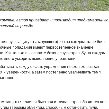
крытие, автор приседает и производит преднамеренную
ительной стрельбе
тоянную защиту от атакующего(-их) на каждом этапе боя с
, точные попадания имеют первостепенное значение.
и. Как только вы освоите безопасную стрельбу на каждом
 немного ускорить выполнение упражнения.
абатывать каждую часть упражнения несколько раз как
я и уверенности, а затем постепенно увеличивать темп
навыков.
ом защиты является быстрая и точная стрельба до тех пор,
другим твердым объектом, способным остановить пули.