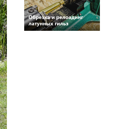
Обрезка и релоадинг
латунных гильз