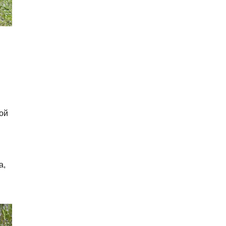
бой
а,