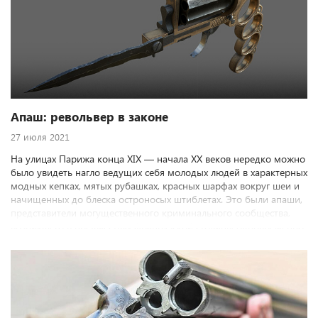
подобные смертоносные диковинки. В середине XIX века настал
черед и для колец.
Апаш: револьвер в законе
27 июля 2021
На улицах Парижа конца XIX — начала ХХ веков нередко можно
было увидеть нагло ведущих себя молодых людей в характерных
модных кепках, мятых рубашках, красных шарфах вокруг шеи и
начищенных до блеска остроносых штиблетах. Это были апаши,
представители могущественного криминального сообщества,
возникшего в предместьях французской столицы одновременно
с первыми автомобилями и телефонными аппаратами. Свое
название парижские гопники позаимствовали из
кинематографа...