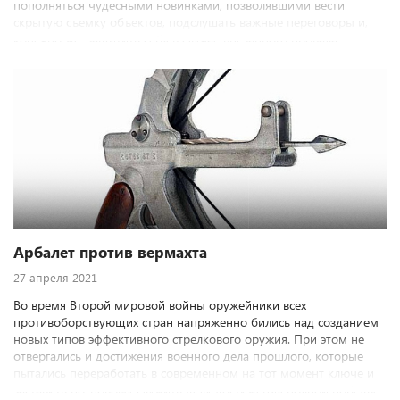
пополняться чудесными новинками, позволявшими вести
скрытую съемку объектов, подслушать важные переговоры и,
конечно же, защитить себя в случае внезапного провала.
Миниатюрные фотокамеры и микрофоны, микропленки,
стреляющие пряжки и запонки стали необходимыми
атрибутами «джеймсов бондов» в течение последних полутора
столетий. Вторая мировая война с ее титаническим
противостоянием разведок и контрразведок воюющих держав
вывела гонку шпионской техники и вооружения на совершенно
иной уровень.
Арбалет против вермахта
27 апреля 2021
Во время Второй мировой войны оружейники всех
противоборствующих стран напряженно бились над созданием
новых типов эффективного стрелкового оружия. При этом не
отвергались и достижения военного дела прошлого, которые
пытались переработать в современном на тот момент ключе и
заставить по-новому служить делу достижения полной победы