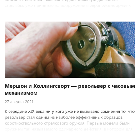
стрельбы, уже принятые на вооружение в европейских армиях,
стали одной из основных причин поражения Российской
империи в Крымской войне 1853–1856 годов. Не имея пока
возможности наладить собственное массовое производство
казнозарядных ружей, Россия срочно искала иностранных
поставщиков. В 1859 году свой образец русскому военному
руководству предложил американский оружейник, полковник
Джеймс Дюррелл Грин.
Мершон и Холлингсворт — револьвер с часовым
механизмом
27 августа 2021
К середине XIX века ни у кого уже не вызывало сомнения то, что
револьвер стал одним из наиболее эффективных образцов
короткоствольного стрелкового оружия. Первые модели были
оружием так называемого одинарного действия, в котором для
производства каждого выстрела необходимо было вручную