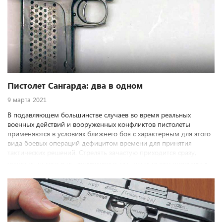
Пистолет Сангарда: два в одном
9 марта 2021
В подавляющем большинстве случаев во время реальных
военных действий и вооруженных конфликтов пистолеты
применяются в условиях ближнего боя с характерным для этого
вида боевых операций дефицитом времени для принятия
тактических решений. Стрелять зачастую приходится сразу,
особо не целясь и не задумываясь. Все это нередко приводит к
бесполезной трате патронов, которых в пистолетном магазине и
так не очень много. Увеличить оперативный боезапас
короткоствольного оружия пытались многие конструкторы.
Предложил свой вариант и норвежский оружейник Гаральд
Сангард, запатентовавший в 1910 году оригинальную модель
пистолета, вмещавшего два магазина одновременно.