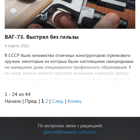
ВАГ-73. Выстрел без гильзы
4 марта 2021
В СССР было множество отличных конструкторов стрелкового
оружия, некоторые из которых были настоящими самородками,
не имевшими даже специального профильного образования. К
их числу можно отнести простого инженера киевского завода
«Арсенал» Владимира Алексеевича Герасименко, создавшего в
качестве хобби пистолеты ВАГ-72 и ВАГ-73, которые до сих пор
можно считать особым явлением в истории развития мирового
1 - 24 из 44
стрелкового оружия. Украинскому «Кулибину» впервые удалось
Начало | Пред. |
1
2
|
След.
|
Конец
сделать работающую модель автоматического пистолета,
стреляющего безгильзовыми боеприпасами.
По вопросам связи с редакцией:
glavred@weapon-culture.ru