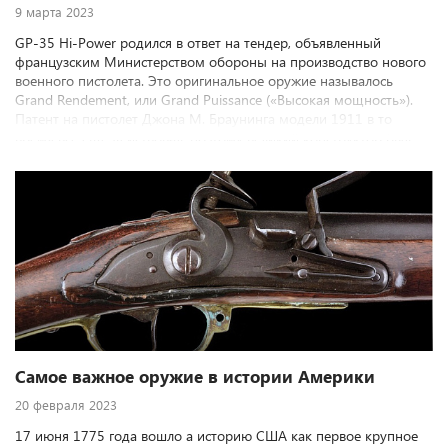
9 марта 2023
GP-35 Hi-Power родился в ответ на тендер, объявленный
французским Министерством обороны на производство нового
военного пистолета. Это оригинальное оружие называлось
Grand Rendement, или Grand Puissance («Высокая мощность»).
Патент на пистолет Джона М. Браунинга модели 1911 в то
время все еще действовал, поэтому великий конструктор был
вынужден изобрести новый пистолет, который не умолял бы
возможностей его предыдущего детища собственной
конструкции. В 1923 году Браунинг подал патент на то, что
впоследствии стало называться Hi-Power.
Самое важное оружие в истории Америки
20 февраля 2023
17 июня 1775 года вошло а историю США как первое крупное