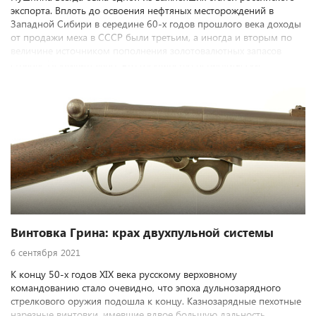
экспорта. Вплоть до освоения нефтяных месторождений в
Западной Сибири в середине 60-х годов прошлого века доходы
от продажи меха в СССР были третьим, а иногда и вторым по
величине источником пополнения золотовалютных запасов
страны. Неудивительно, что государство периодически
предпринимало определенные шаги, чтобы облегчить труд
охотников-промысловиков. Одной из таких попыток в тяжелый
послевоенный период восстановления советской экономики
было создание двуствольного комбинированного охотничьего
ружья «Олень».
Винтовка Грина: крах двухпульной системы
6 сентября 2021
К концу 50-х годов XIX века русскому верховному
командованию стало очевидно, что эпоха дульнозарядного
стрелкового оружия подошла к концу. Казнозарядные пехотные
нарезные винтовки, имевшие вдвое большую дальность