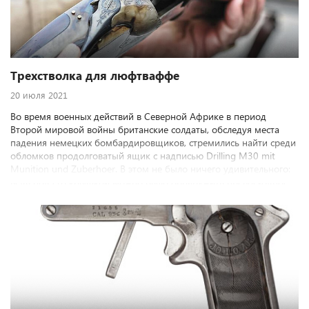
Трехстволка для люфтваффе
20 июля 2021
Во время военных действий в Северной Африке в период
Второй мировой войны британские солдаты, обследуя места
падения немецких бомбардировщиков, стремились найти среди
обломков продолговатый ящик с надписью Drilling M30 mit
Munition und Zuberhoer. В этом не было ничего удивительного:
ведь под его крышкой можно было обнаружить превосходное
охотничье ружье с запасом патронов, дополнительными
аксессуарами и даже подробной инструкцией по применению.