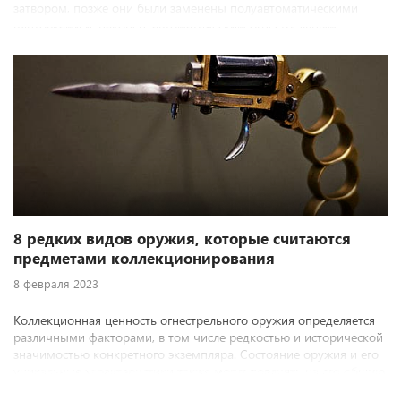
затвором, позже они были заменены полуавтоматическими
винтовками и, наконец, автоматическим огнестрельным
оружием. Причина тому одна: современный бой — это не
состязание между стрелками на меткость. Все решает именно
огневая мощь.
8 редких видов оружия, которые считаются
предметами коллекционирования
8 февраля 2023
Коллекционная ценность огнестрельного оружия определяется
различными факторами, в том числе редкостью и исторической
значимостью конкретного экземпляра. Состояние оружия и его
уникальные характеристики также могут повлиять на его общую
стоимость. Предлагаем вашему вниманию 8 редких моделей,