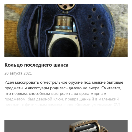
взвести курок. Однако прогресс не стоял на месте: в феврале
1856 года на свет появился револьвер Бомона-Адамса, где
впервые был использован ударно-спусковой механизм двойного
действия, при котором взведение курка, поворот барабана и
последующий удар по капсюлю осуществлялись одним
нажатием спускового крючка. Новинка быстро завоевала
популярность и вызвала целую волну подражаний.
Кольцо последнего шанса
20 августа 2021
Идея маскировать огнестрельное оружие под мелкие бытовые
предметы и аксессуары родилась далеко не вчера. Считается,
что первым, способным выстрелить во врага мирным
предметом, был дверной ключ, превращенный в маленький
пистолет с фитильным замком европейскими умельцами XVI
века. Настоящий бум компактного, незаметного с первого
взгляда оружия «последнего шанса», как считается, пришелся на
позапрошлое столетие, когда как грибы после дождя стали
появляться стреляющие трости, часы, портсигары и тому