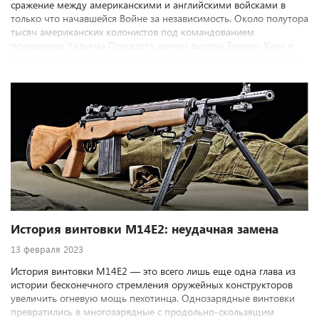
сражение между американскими и английскими войсками в
только что начавшейся Войне за независимость. Около полутора
тысяч американских колонистов под командованием
полковника Уильяма Прескотта заняли высоты Банкер-Хилл и
Бридс-Хилл неподалеку от Бостона, чтобы дать бой противнику
и не позволить англичанам взять под полный контроль
бостонскую гавань. Хотя в итоге победа досталась британцам, их
потери оказались неожиданно высокими. Это стало первым
доказательством того, что отряды неопытных ополченцев
превращаются в армию нового государства, намеренного
отстаивать свою свободу.
История винтовки M14E2: неудачная замена
13 февраля 2023
История винтовки M14E2 — это всего лишь еще одна глава из
истории бесконечного стремления оружейных конструкторов
увеличить огневую мощь пехотинца. Однозарядные винтовки
превратились в многозарядные с продольно-скользящим