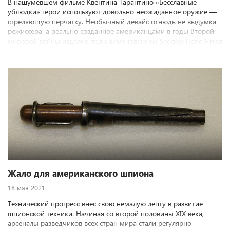
В нашумевшем фильме Квентина Тарантино «Бесславные
ублюдки» герои используют довольно неожиданное оружие —
стреляющую перчатку. Необычный девайс отнюдь не выдумка
режиссера, а реально созданное американцами в годы Второй
мировой войны изделие под наименованием Sedgley Hand Firing
Mechanism Mk 2. Причем, если бы вы взяли его в руки, то
смогли бы прочитать, что создана огнестрельная перчатка по
заказу Военно-Морского флота США. Зачем понадобился
морякам стреляющий аксессуар, разберемся в данной статье.
Жало для американского шпиона
18 мая 2021
Технический прогресс внес свою немалую лепту в развитие
шпионской техники. Начиная со второй половины ХIХ века,
арсеналы разведчиков всех стран мира стали регулярно