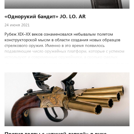
«Однорукий бандит» JO. LO. AR
24 июня 2021
Рубеж XIX–ХХ веков ознаменовался небывалым полетом
конструкторской мысли в области создания новых образцов
стрелкового оружия. Именно в это время появилось
подавляющее число оружейных платформ, которые с успехом
используют и современные оружейники, а сколько смелых
экспериментов в этой области так и остались в виде чертежей на
бумаге, мы, видимо, никогда уже не узнаем. Но даже на этом
фоне бьющего через край креатива изобретение испанского
конструктора Хосе Лопеса де Арнаиса, безусловно, заслуживает
особого внимания.
Против толпы с «утиной лапкой» в руке