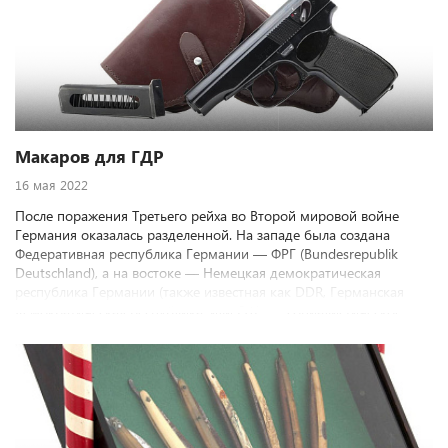
Макаров для ГДР
16 мая 2022
После поражения Третьего рейха во Второй мировой войне
Германия оказалась разделенной. На западе была создана
Федеративная республика Германии — ФРГ (Bundesrepublik
Deutschland), а на востоке — Немецкая демократическая
республика Германии (также известная как DDR, Германская
демократическая республика, или ГДР, — социалистическое
суверенное государство под советским влиянием. Обе страны
возникли в 1949 году, и у обеих стран была острая
необходимость в создании, обучении и вооружении
современных вооруженных сил и национальной полиции.