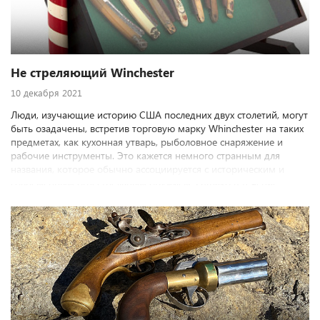
Не стреляющий Winchester
10 декабря 2021
Люди, изучающие историю США последних двух столетий, могут
быть озадачены, встретив торговую марку Whinchester на таких
предметах, как кухонная утварь, рыболовное снаряжение и
рабочие инструменты. Это кажется немного странным для
названия, которое обычно ассоциируется с историческим и
современным огнестрельным оружием. Однако в течение
нескольких десятилетий, компания Whinchester производила
помимо оружия и боеприпасов множество обычных
промышленных товаров.