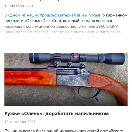
18 октября 2021
В одном из наших прошлых материалов мы
писали
о карманном
пистолете «Олень» (Deer Gun), который сегодня является
настоящей коллекционной редкостью. В начале 1960-х ЦРУ
планировало поставлять это оружие вьетнамским партизанам,
однако в силу целого ряда причин проект так и не состоялся, и в
руки повстанцев попали лишь единичные экземпляры «Оленей».
Любопытно, что это не первый прецедент подобного рода.
Ружье «Олень»: доработать напильником
13 сентября 2021
Пушнина всегда была одной из важнейших статей российского