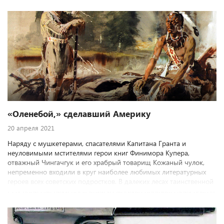
над врагом. Не исключением здесь оказался и арбалет, в
течение столетий бывший одним из самых эффективных видов
метательного оружия.
«Оленебой,» сделавший Америку
20 апреля 2021
Наряду с мушкетерами, спасателями Капитана Гранта и
неуловимыми мстителями герои книг Финимора Купера,
отважный Чингачгук и его храбрый товарищ Кожаный чулок,
непременно входили в круг наиболее любимых литературных
героев всех советских подростков. В далеких лесах таинственной
Северной Америки последний из могикан поражал своих врагов
с помощью томагавка и лука со стрелами, его же бледнолицый
собрат вершил справедливость, сжимая в руках необычное
ружье по имени «Оленебой».