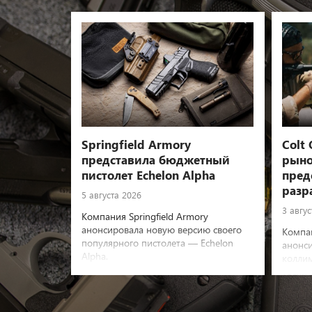
Springfield Armory
Colt 
представила бюджетный
рыно
пистолет Echelon Alpha
пред
разр
5 августа 2026
3 авгус
Компания Springfield Armory
анонсировала новую версию своего
Компан
популярного пистолета — Echelon
анонс
Alpha.
колли
увелич