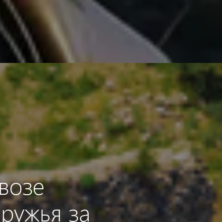
возе
 ружья за