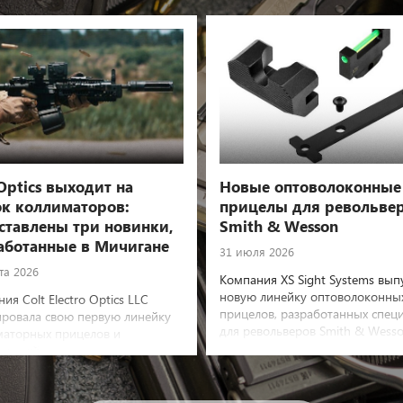
Optics выходит на
Новые оптоволоконные
к коллиматоров:
прицелы для револьве
ставлены три новинки,
Smith & Wesson
аботанные в Мичигане
31 июля 2026
та 2026
Компания XS Sight Systems вып
новую линейку оптоволоконны
ия Colt Electro Optics LLC
прицелов, разработанных спец
ировала свою первую линейку
для револьверов Smith & Wess
маторных прицелов и
ителей.