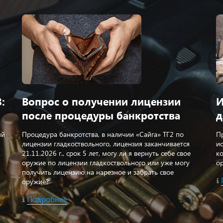
:
Вопрос о получении лицензии
И
после процедуры банкротства
д
ый
Процедура банкротства, в наличии «Сайга» ТГ2 по
П
лицензии гладкоствольного, лицензия заканчивается
и
.
21.11.2026 г., срок 5 лет, могу ли я вернуть себе свое
к
оружие по лицензии гладкоствольного или уже могу
о
получить лицензию на нарезное и забрать свое
оружие?
Подробнее