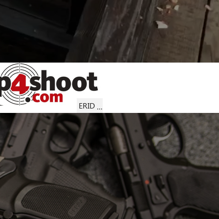
ERID
…