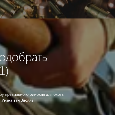
подобрать
1)
у правильного бинокля для охоты
 Уэйна ван Зволла.