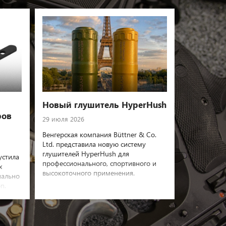
Новый глушитель HyperHush
ров
29 июля 2026
Венгерская компания Büttner & Co.
Ltd. представила новую систему
глушителей HyperHush для
устила
профессионального, спортивного и
х
высокоточного применения.
иально
on.