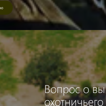
ью
Вопрос о вы
охотничьего