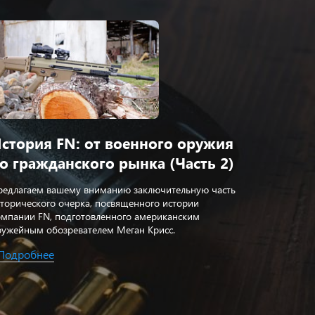
стория FN: от военного оружия
Истори
о гражданского рынка (Часть 2)
до гра
редлагаем вашему вниманию заключительную часть
Предлагае
сторического очерка, посвященного истории
посвященн
омпании FN, подготовленного американским
американс
ружейным обозревателем Меган Крисс.
Крисс.
Подробнее
Подроб