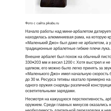
Фото с сайта pikabu.ru
Начало работы над мини-арбалетом датируетс
находилась алюминиевая рама, на которую кр
«Маленький Джо» был даже не арбалетом, а ус
традиционные арбалетные гибкие плечи лука
Внешне арбалет был похож на обычный пистол
330
×
203 мм и весил 1200 г. Хотя выстрел и
щелком, его можно было легко принять за зв
«Маленького Джо» имел начальную скорость бо
до 30 м. Ресурса тетивы хватало примерно н
одного оружия снаряды различной конструкци
осветительными зарядами.
Несмотря на кажущуюся перспективность, ар
оружием. Среди главных минусов оказались ни
необходимость длительной перезарядки и нев