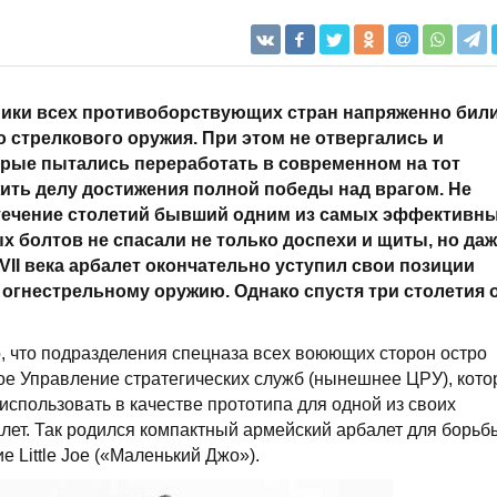
ики всех противоборствующих стран напряженно бил
 стрелкового оружия. При этом не отвергались и
орые пытались переработать в современном на тот
ить делу достижения полной победы над врагом. Не
в течение столетий бывший одним из самых эффективн
х болтов не спасали не только доспехи и щиты, но да
VII
века арбалет окончательно уступил свои позиции
огнестрельному оружию. Однако спустя три столетия 
, что подразделения спецназа всех воюющих сторон остро
е Управление стратегических служб (нынешнее ЦРУ), кото
использовать в качестве прототипа для одной из своих
лет. Так родился компактный армейский арбалет для борьб
 Little Joe («Маленький Джо»).