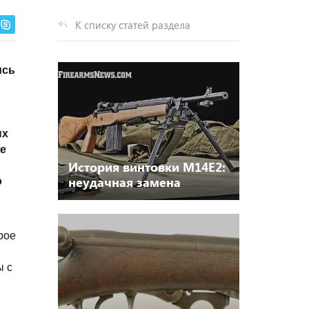
К списку статей раздела
ись
ых
же
История винтовки M14E2:
неудачная замена
о
рое
ы с