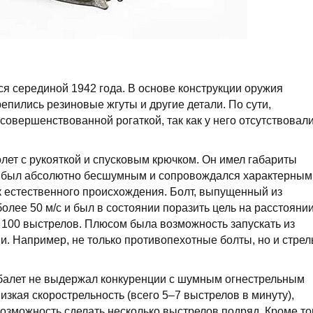
я серединой 1942 года. В основе конструкции оружия
епились резиновые жгуты и другие детали. По сути,
овершенствованной рогаткой, так как у него отсутствовал
.
ет с рукояткой и спусковым крючком. Он имел габариты
 не был абсолютно бесшумным и сопровождался характерным
ук естественного происхождения. Болт, выпущенный из
лее 50 м/с и был в состоянии поразить цель на расстояни
а 100 выстрелов. Плюсом была возможность запускать из
и. Например, не только противопехотные болты, но и стрел
балет не выдержал конкуренции с шумным огнестрельным
зкая скорострельность (всего 5–7 выстрелов в минуту),
озможность сделать несколько выстрелов подряд. Кроме то