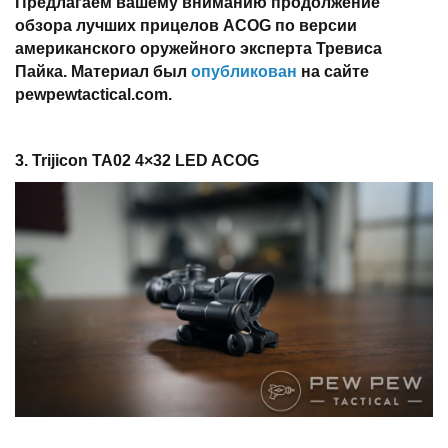
Предлагаем вашему вниманию продолжение
обзора лучших прицелов ACOG по версии
американского оружейного эксперта Тревиса
Пайка. Материал был
опубликован
на сайте
p
ewpewtactical.
com.
3.
Trijicon
TA02 4×32
LED
ACOG