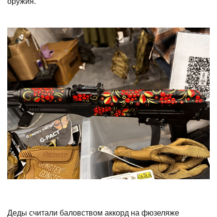
оружия.
Деды считали баловством аккорд на фюзеляже