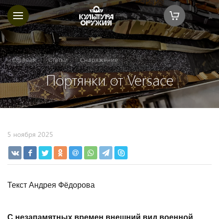
Главная
Статьи
Снаряжение
Портянки от Versace
5 ноября 2025
Текст Андрея Фёдорова
С незапамятных времен внешний вид военной