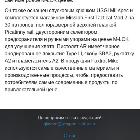
сантиметровое M-LOK цевье.
Он также оснащен спусковым крючком USGI Mil-spec и
комплектуется магазином Mission First Tactical Mod 2 на
30 патронов, полноразмерной верхней планкой
Picatinny rail, двусторонним селектором
предохранителя и ручными упорами на цевье M-LOK
для улучшения хвата. Пистолет AR имеет черное
анодированное покрытие Type III, скобу SBA3, рукоятку
A2 и пламегаситель A2. В продукции Foxtrot Mike
используются самые качественные материалы и
производственные процессы, чтобы предоставить
потребителям самые современные продукты по
привлекательной цене.
По вопросам связи с редакцией:
glavred@weapon-culture.ru
О нас