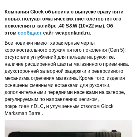
Компания
Glock
объявила о выпуске сразу пяти
новых полуавтоматических пистолетов пятого
поколения
в калибре .40 S&W (10×22 мм). Об
этом
сообщает
сайт
weaponland.ru
.
Все новинки имеют характерные черты
короткоствольного оружия пятого поколения (Gen 5):
отсутствие углублений для пальцев на рукоятке,
наличие расширенной шахты магазинного приемника,
двухсторонней затворной задержки и реверсивного
механизма отделения магазина. Кроме того, изделия
оснащены сменными вставками для рукоятки,
дополнительными передними насечками на затворе,
регулируемым по направлению целиком,
покрытием nDLC, и улучшенным стволом Glock
Marksman Barrel.