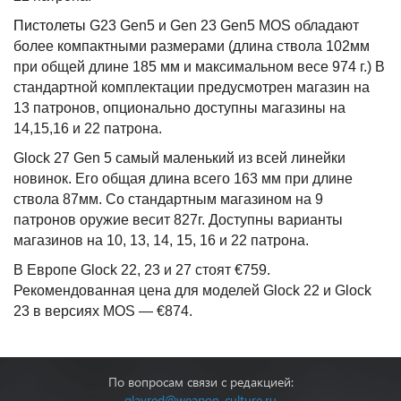
Пистолеты
G
23
Gen
5 и
Gen
23
Gen
5
MOS
обладают
более компактными размерами (длина ствола 102мм
при общей длине 185 мм и максимальном весе 974 г.) В
стандартной комплектации предусмотрен магазин на
13 патронов, опционально доступны магазины на
14,15,16 и 22 патрона.
Glock 27 Gen 5 самый маленький из всей линейки
новинок. Его общая длина всего 163 мм при длине
ствола 87мм. Со стандартным магазином на 9
патронов оружие весит 827г. Доступны варианты
магазинов на 10, 13, 14, 15, 16 и 22 патрона.
В Европе Glock 22, 23 и 27 стоят €
759.
Рекомендованная цена для моделей Glock 22 и Glock
23 в версиях MOS —
€
874.
По вопросам связи с редакцией:
glavred@weapon-culture.ru