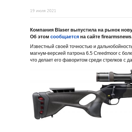
19 июля 2021
Компания Blaser выпустила на рынок нов
Об этом
сообщается
на сайте firearmsnews
Известный своей точностью и дальнобойностью п
магнум-версией патрона 6.5 Creedmoor с бол
что делает его фаворитом среди стрелков с д