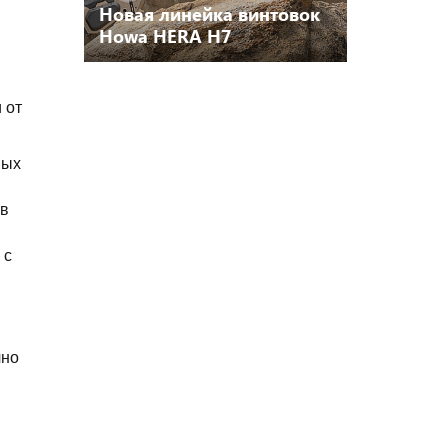
Новая линейка винтовок
Howa HERA H7
 от
ных
 в
 с
чно