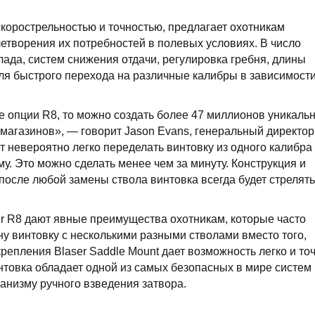
скорострельностью и точностью, предлагает охотникам
етворения их потребностей в полевых условиях. В число
ада, систем снижения отдачи, регулировка гребня, длины
для быстрого перехода на различные калибры в зависимости
 опции R8, то можно создать более 47 миллионов уникаль
х магазинов», — говорит Jason Evans, генеральный директор
 невероятно легко переделать винтовку из одного калибра
му. Это можно сделать менее чем за минуту. Конструкция и
 после любой замены ствола винтовка всегда будет стрелять
r R8 дают явные преимущества охотникам, которые часто
ну винтовку с несколькими разными стволами вместо того,
репления Blaser Saddle Mount дает возможность легко и то
интовка обладает одной из самых безопасных в мире систем
анизму ручного взведения затвора.