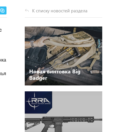
К списку новостей раздела
с
нка
Новая винтовка Big
жья
Badger
7