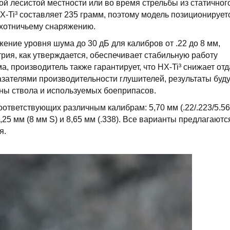
ой лесистой местности или во время стрельбы из статичног
-Ti³ составляет 235 грамм, поэтому модель позиционирует
охотничьему снаряжению.
ение уровня шума до 30 дБ для калибров от .22 до 8 мм,
ия, как утверждается, обеспечивает стабильную работу
 производитель также гарантирует, что HX-Ti³ снижает отд
казателями производительности глушителей, результаты буд
ины ствола и используемых боеприпасов.
оответствующих различным калибрам: 5,70 мм (.22/.223/5.56
, 8,25 мм (8 мм S) и 8,65 мм (.338). Все варианты предлагаютс
я.