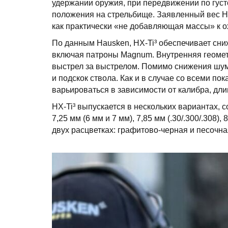
удержании оружия, при передвижении по густ
положения на стрельбище. Заявленный вес HX
как практически «не добавляющая массы» к 
По данным Hausken, HX-Ti³ обеспечивает сниж
включая патроны Magnum. Внутренняя геометр
выстрел за выстрелом. Помимо снижения шума,
и подскок ствола. Как и в случае со всеми по
варьироваться в зависимости от калибра, дл
HX-Ti³ выпускается в нескольких вариантах, с
7,25 мм (6 мм и 7 мм), 7,85 мм (.30/.300/.308)
двух расцветках: графитово-черная и песочна