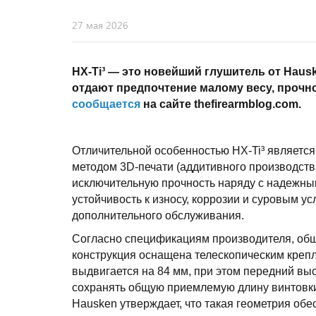
27 мая 2026
HX-Ti³ — это новейший глушитель от Haus
отдают предпочтение малому весу, прочно
сообщается
на сайте thefirearmblog.com.
Отличительной особенностью HX-Ti³ является 
методом 3D-печати (аддитивного производства
исключительную прочность наряду с надежны
устойчивость к износу, коррозии и суровым ус
дополнительного обслуживания.
Согласно спецификациям производителя, обща
конструкция оснащена телескопическим крепл
выдвигается на 84 мм, при этом передний выс
сохранять общую приемлемую длину винтовки
Hausken утверждает, что такая геометрия об