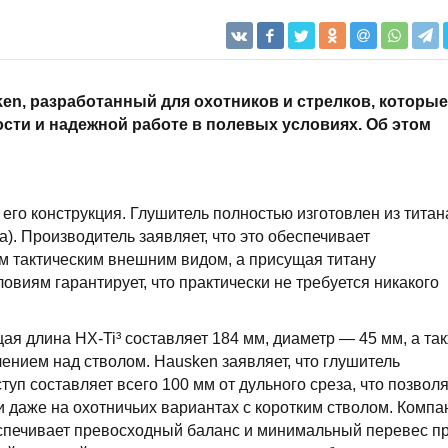
ken, разработанный для охотников и стрелков, которые
сти и надежной работе в полевых условиях. Об этом
его конструкция. Глушитель полностью изготовлен из титан
). Производитель заявляет, что это обеспечивает
м тактическим внешним видом, а присущая титану
ловиям гарантирует, что практически не требуется никакого
я длина HX-Ti³ составляет 184 мм, диаметр — 45 мм, а та
ением над стволом. Hausken заявляет, что глушитель
туп составляет всего 100 мм от дульного среза, что позвол
 даже на охотничьих вариантах с коротким стволом. Компа
еспечивает превосходный баланс и минимальный перевес п