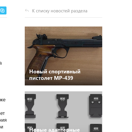
К списку новостей раздела
а
Новый спортивный
пистолет МР-439
кже
яет
ния
ри
Новые адаптерные