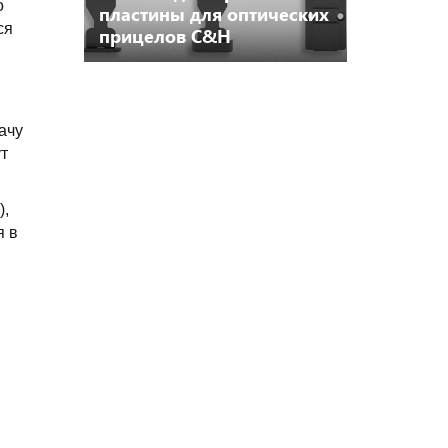
о
пластины для оптических
ся
прицелов C&H
ачу
ут
),
я в