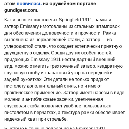
этом
появилась
на оружейном портале
gundigest.com.
Как и во всех пистолетах Springfield 1911, рамка и
затвор Emissary изготовлены из стальных штамповок
для обеспечения долговечности и прочности. Рамка
выполнена из нержавеющей стали, а затвор — из
углеродистой стали, что создает эстетически приятную
двухцветную отделку. Среди других особенностей,
придающих Emissary 1911 нестандартный внешний
вид, можно отметить трехточечный затвор, квадратную
спусковую скобу и гранатовый узор на передней и
задней рукоятках. Эти детали не только придают
пистолету дополнительный стиль, но и имеют
практическое применение. Затвор имеет нарезы в виде
молнии и антибликовые засечки, увеличенная
спусковая скоба позволяет удобнее пользоваться
пистолетом в перчатках, а текстура рамки обеспечивает
надежный хват при стрельбе.
Быстрые и точные попадания из Emissary 1911