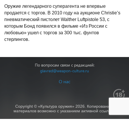
Оружие легендарного суперагента не впервые
продается с торгов. В 2010 году на аукционе Christie’s
пневматический пистолет Walther Luftpistole 53, с
которым Бонд появился в фильме «Из России с
любовью» ушел с торгов за 300 тыс. фунтов
стерлингов.
По вопросам связи с редакцией:
glavred@weapon-culture.ru
О нас
Copyright © «Культура оружия» 2026. Копирование
материалов возможно с указанием активной ссылки.