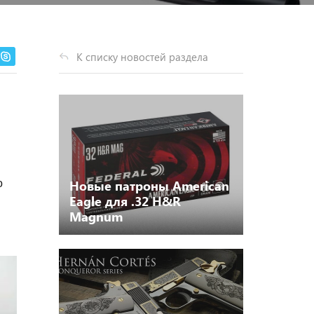
К списку новостей раздела
Новые патроны American
о
Eagle для .32 H&R
Magnum