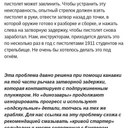
пистолет может заклинить. Чтобы устранить эту
неисправность, опытный стрелок должен взять
пистолет в руки, отвести затвор назад до точки, в
которой оружие готово к разборке и сборке, и нажать
слева на затворную задержку, чтобы пистолет снова
заработал. Нам, инструкторам, приходится делать это
по несколько раз в год с пистолетами 1911 студентов на
стрельбище. Не очень бы хотелось делать это под
огнём.
Эта проблема давно решена при помощи канавки
на той части рычага затворной задержки,
которая контактирует с подпружиненным
плунжером. Но «динозавры» продолжают
игнорировать прогресс и используют
«
o
лдскульные» детали, топчась на тех же
граблях. Для нас ссылка на эту проблему схожа с
рекомендацией смазывать «кривой стартер»
солидолом в месте сопряжения с бампером