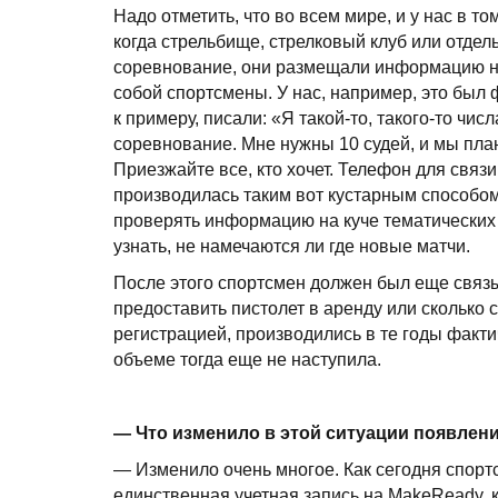
Надо отметить, что во всем мире, и у нас в т
когда стрельбище, стрелковый клуб или отде
соревнование, они размещали информацию на
собой спортсмены. У нас, например, это был 
к примеру, писали: «Я такой-то, такого-то чи
соревнование. Мне нужны 10 судей, и мы план
Приезжайте все, кто хочет. Телефон для связи
производилась таким вот кустарным способом
проверять информацию на куче тематических с
узнать, не намечаются ли где новые матчи.
После этого спортсмен должен был еще связы
предоставить пистолет в аренду или сколько 
регистрацией, производились в те годы факти
объеме тогда еще не наступила.
— Что изменило в этой ситуации появлен
— Изменило очень многое. Как сегодня спортс
единственная учетная запись на MakeReady, к