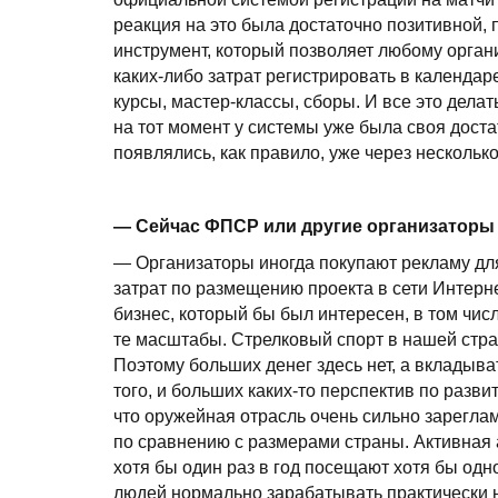
реакция на это была достаточно позитивной, 
инструмент, который позволяет любому орган
каких-либо затрат регистрировать в календа
курсы, мастер-классы, сборы. И все это дела
на тот момент у системы уже была своя дост
появлялись, как правило, уже через несколько
— Сейчас ФПСР или другие организаторы
— Организаторы иногда покупают рекламу для 
затрат по размещению проекта в сети Интерне
бизнес, который бы был интересен, в том числ
те масштабы. Стрелковый спорт в нашей стран
Поэтому больших денег здесь нет, а вкладыв
того, и больших каких-то перспектив по разви
что оружейная отрасль очень сильно зарегла
по сравнению с размерами страны. Активная 
хотя бы один раз в год посещают хотя бы од
людей нормально зарабатывать практически 