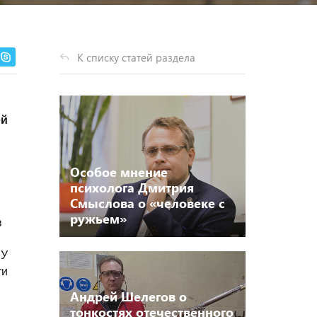
К списку статей раздела
ей
Особое мнение
психолога Дмитрия
Смыслова о «человеке с
ружьем»
в
 У
ти
Андрей Шелегов о
тонкостях отечественного