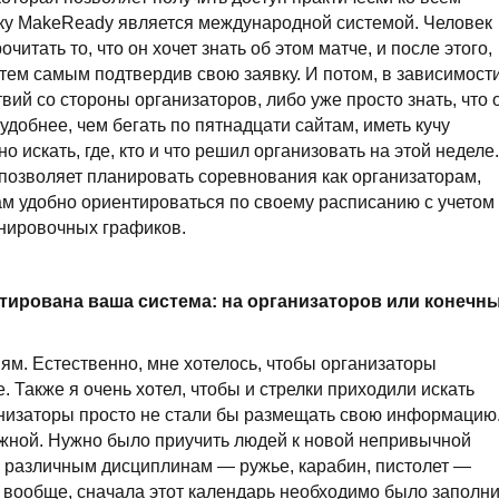
ьку MakeReady является международной системой. Человек
читать то, что он хочет знать об этом матче, и после этого,
тем самым подтвердив свою заявку. И потом, в зависимости
вий со стороны организаторов, либо уже просто знать, что 
удобнее, чем бегать по пятнадцати сайтам, иметь кучу
о искать, где, кто и что решил организовать на этой неделе.
 позволяет планировать соревнования как организаторам,
кам удобно ориентироваться по своему расписанию с учетом
енировочных графиков.
тирована ваша система: на организаторов или конечн
м. Естественно, мне хотелось, чтобы организаторы
 Также я очень хотел, чтобы и стрелки приходили искать
ганизаторы просто не стали бы размещать свою информацию
ожной. Нужно было приучить людей к новой непривычной
о различным дисциплинам — ружье, карабин, пистолет —
 вообще, сначала этот календарь необходимо было заполни