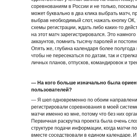
соревнованиям в России и не только, поскол
может буквально в два клика выбрать матч, про
выбрав необходимый слот, нажать кнопку ОК, 
схемы регистрации, ждать либо каких-то дейст
на этот матч зарегистрировался. Это намного 
аккаунтов, помнить тысячу паролей и постоянн
Опять же, глубина календаря более полугода
чтобы не пересекаться по датам, так и стрел
личных планов, отпусков, командировок и тр
— На кого больше изначально была ориен
пользователей?
— Я шел одновременно по обоим направления
регистрировали соревнования в моей системе.
матчи именно ко мне, потому что без них ор
Первичная раскрутка проекта была очень сл
структуре подачи информации, когда матчи п
вместе соседствовали в едином календаре. И