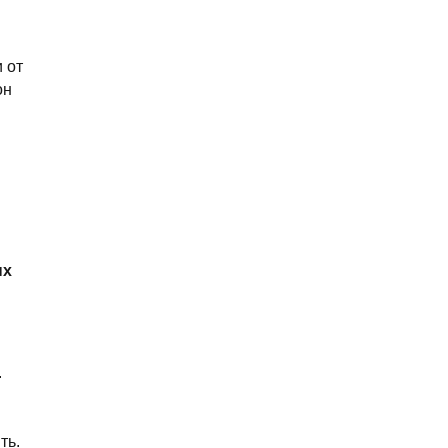
 от
он
ых
.
ть.