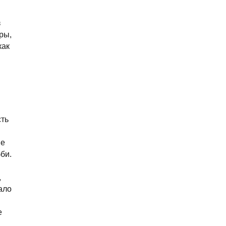
з
ры,
как
сть
не
би.
,
ало
е