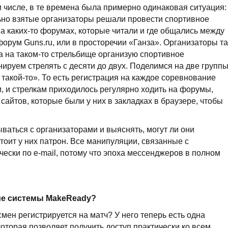
ом числе, в те времена была примерно одинаковая ситуация:
льно взятые организаторы решали провести спортивное
 каких-то форумах, которые читали и где общались между
форум Guns.ru, или в просторечии «Ганза». Организаторы та
сла на таком-то стрельбище организую спортивное
ируем стрелять с десяти до двух. Поделимся на две группы
 такой-то». То есть регистрация на каждое соревнование
, и стрелкам приходилось регулярно ходить на форумы,
айтов, которые были у них в закладках в браузере, чтобы
ваться с организаторами и выяснять, могут ли они
стоит у них патрон. Все манипуляции, связанные с
чески по e-mail, потому что эпоха мессенджеров в полном
ие системы MakeReady?
мен регистрируется на матч? У него теперь есть одна
оторая позволяет получить доступ практически ко всем