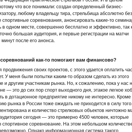
потому что все понимали: создан определенный бизнес-
изатору, любому владельцу тира, стрельбища абсолютно бе
ре спортивные соревнования, анонсировать какие-то семина
ть в одном месте, совершенно бесплатно и эффективно, так 
аточно большая аудитория, и первые регистрации на матчи
 минут после его анонса.
 соревнований как-то помогают вам финансово?
продвижения своих проектов, с этого удается оплатить ча
т. У меня были попытки каким-то образом сделать из этого
е и другим участникам рынка. Но, к сожалению, пока у нас 
е — это до сих пор спорт выходного дня, этакое легкое хоб
ать в дотационное предприятие никому не интересно. Кроме
тию рынка в России тоже ожидать не приходится в силу того
ментирована и количество стрелковых объектов ничтожно м
аудитория сегодня — это примерно 4500 человек, которые
но спортивное соревнование. На этом небольшом количеств
невозможно. Однако информационная система такого