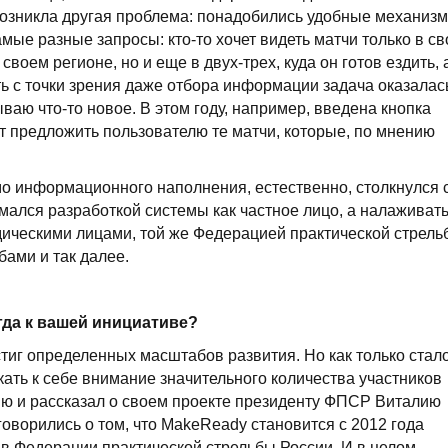
возникла другая проблема: понадобились удобные механиз
мые разные запросы: кто-то хочет видеть матчи только в св
 своем регионе, но и еще в двух-трех, куда он готов ездить, 
ть с точки зрения даже отбора информации задача оказалас
ваю что-то новое. В этом году, например, введена кнопка
 предложить пользователю те матчи, которые, по мнению
имо информационного наполнения, естественно, столкнулся 
ался разработкой системы как частное лицо, а налаживат
ическими лицами, той же Федерацией практической стрель
ами и так далее.
гда к вашей инициативе?
стиг определенных масштабов развития. Но как только стал
кать к себе внимание значительного количества участников
ию и рассказал о своем проекте президенту ФПСР Виталию
оворились о том, что MakeReady становится с 2012 года
в Федерации практической стрельбы России. И в целом