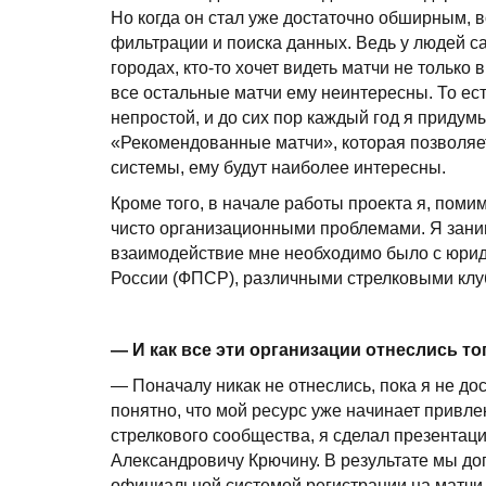
Но когда он стал уже достаточно обширным, 
фильтрации и поиска данных. Ведь у людей са
городах, кто-то хочет видеть матчи не только в
все остальные матчи ему неинтересны. То ес
непростой, и до сих пор каждый год я придумы
«Рекомендованные матчи», которая позволяет
системы, ему будут наиболее интересны.
Кроме того, в начале работы проекта я, пом
чисто организационными проблемами. Я заним
взаимодействие мне необходимо было с юрид
России (ФПСР), различными стрелковыми клуб
— И как все эти организации отнеслись то
— Поначалу никак не отнеслись, пока я не до
понятно, что мой ресурс уже начинает привле
стрелкового сообщества, я сделал презентац
Александровичу Крючину. В результате мы дог
официальной системой регистрации на матчи 