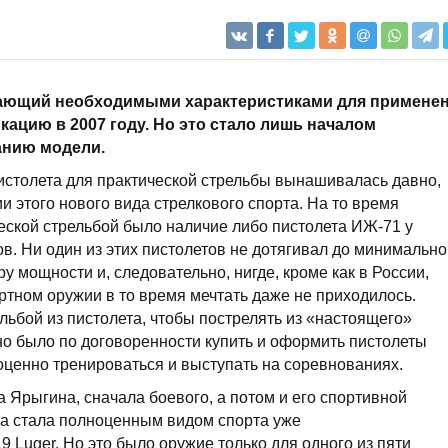
дающий необходимыми характеристиками для примене
кацию в 2007 году. Но это стало лишь началом
анию модели.
истолета для практической стрельбы вынашивалась давно,
и этого нового вида стрелкового спорта. На то время
еской стрельбой было наличие либо пистолета ИЖ-71 у
в. Ни один из этих пистолетов не дотягивал до минимально
 мощности и, следовательно, нигде, кроме как в России,
ртном оружии в то время мечтать даже не приходилось.
льбой из пистолета, чтобы пострелять из «настоящего»
жно было по договоренности купить и оформить пистолеты
ценно тренироваться и выступать на соревнованиях.
 Ярыгина, сначала боевого, а потом и его спортивной
ба стала полноценным видом спорта уже
 Luger. Но это было оружие только для одного из пяти