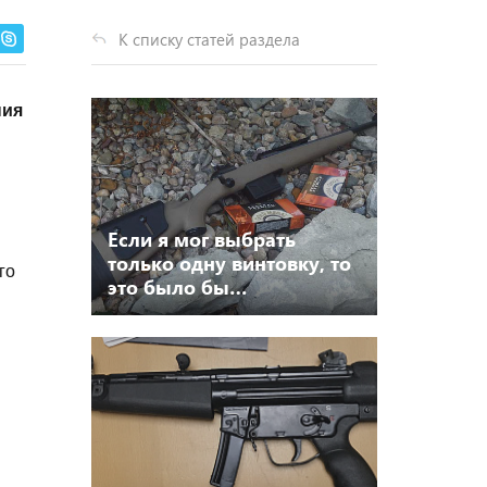
К списку статей раздела
ния
Если я мог выбрать
только одну винтовку, то
го
это было бы…