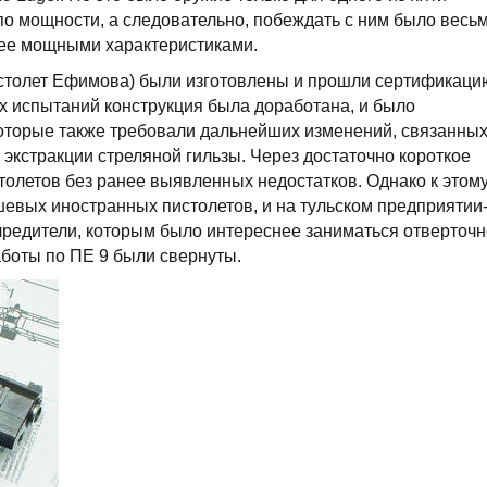
 по мощности, а следовательно, побеждать с ним было весь
лее мощными характеристиками.
истолет Ефимова) были изготовлены и прошли сертификаци
х испытаний конструкция была доработана, и было
которые также требовали дальнейших изменений, связанны
экстракции стреляной гильзы. Через достаточно короткое
толетов без ранее выявленных недостатков. Однако к этом
евых иностранных пистолетов, и на тульском предприятии
редители, которым было интереснее заниматься отверточ
аботы по ПЕ 9 были свернуты.