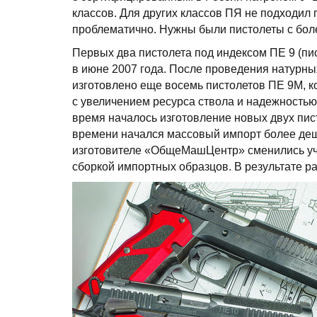
классов. Для других классов ПЯ не подходил
проблематично. Нужны были пистолеты с бо
Первых два пистолета под индексом ПЕ 9 (п
в июне 2007 года. После проведения натурны
изготовлено еще восемь пистолетов ПЕ 9М, 
с увеличением ресурса ствола и надежностью 
время началось изготовление новых двух пис
времени начался массовый импорт более деш
изготовителе «ОбщеМашЦентр» сменились уч
сборкой импортных образцов. В результате р