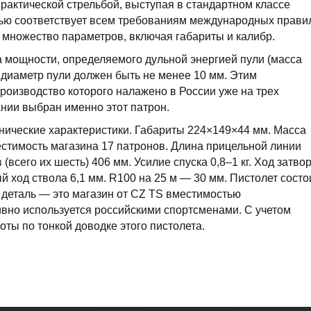
актической стрельбой, выступая в стандартном классе
ью соответствует всем требованиям международных прави
 множество параметров, включая габариты и калибр.
 мощности, определяемого дульной энергией пули (масса
 диаметр пули должен быть не менее 10 мм. Этим
роизводство которого налажено в России уже на трех
нии выбран именно этот патрон.
нические характеристики. Габариты 224×149×44 мм. Масса
естимость магазина 17 патронов. Длина прицельной линии
(всего их шесть) 406 мм. Усилие спуска 0,8–1 кг. Ход затво
й ход ствола 6,1 мм. R100 на 25 м — 30 мм. Пистолет состо
 деталь — это магазин от CZ TS вместимостью
ивно используется российскими спортсменами. С учетом
ты по тонкой доводке этого пистолета.