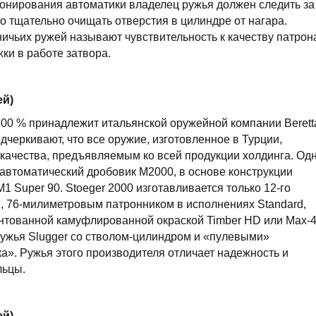
ионирования автоматики владелец ружья должен следить за
о тщательно очищать отверстия в цилиндре от нагара.
ичьих ружей называют чувствительность к качеству патрон
ки в работе затвора.
ей)
 100 % принадлежит итальянской оружейной компании Berett
черкивают, что все оружие, изготовленное в Турции,
качества, предъявляемым ко всей продукции холдинга. Од
автоматический дробовик М2000, в основе конструкции
1 Super 90. Stoeger 2000 изготавливается только 12-го
см, 76-милиметровым патронником в исполнениях Standard,
тентованной камуфлированной окраской Timber HD или Max-4
 ружья Slugger со стволом-цилиндром и «пулевыми»
». Ружья этого производителя отличает надежность и
льцы.
ей)