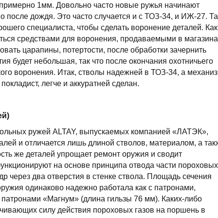
 примерно 1мм. Довольно часто новые ружья начинают
о после дождя. Это часто случается и с ТОЗ-34, и ИЖ-27. Та
орошего специалиста, чтобы сделать воронение деталей. Как
ться средствами для воронения, продаваемыми в магазина
овать царапины, потертости, после обработки зачернить
ия будет небольшая, так что после окончания охотничьего
кого воронения. Итак, стволы надежней в ТОЗ-34, а механи
окладист, легче и аккуратней сделан.
ей)
вольных ружей ALTAY, выпускаемых компанией «ЛАТЭК»,
лей и отличается лишь длиной стволов, материалом, а так
сть же деталей упрощает ремонт оружия и сводит
ункционируют на основе принципа отвода части пороховых
др через два отверстия в стенке ствола. Площадь сечения
оружия одинаково надежно работала как с патронами,
 патронами «Магнум» (длина гильзы 76 мм). Каких-либо
ичивающих силу действия пороховых газов на поршень в