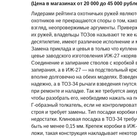
(Цена в магазинах от 20 000 до 45 000 рубл
Лидерами рейтинга охотничьих ружей являют
охотников не прекращаются споры о том, како
взгляд, неопровержимые аргументы. Приверж
их ружей, владельцы ТОЗов называют те же к
десятилетие, имеют различное исполнение и 
Замена приклада и цевья в только что купле
цевье заводского изготовления ИЖ-27 «коряв
Соединение и запирание стволов с коробкой
запирания, а в ИЖ-27 — на подствольный крю
вполне долговечно на обеих моделях. Взведе
надежно, а в ТОЗ-34 рычаги взведения гнутся
при ремонте и наладке. Так же требуется акку
чтобы разобрать его, необходимо нажать на пе
Г-образный толкатель, если не контролироват
строя и требует замены. Тип посадки коробки
недостатки. Клиновая посадка в ТОЗ-34 треб
быть не менее 0,15 мм. Крепеж коробки в И
ложи, такая конструкция накладывает некото