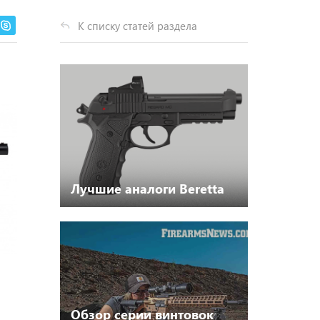
К списку статей раздела
Лучшие аналоги Beretta
Обзор серии винтовок