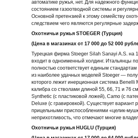
автоматике ружья, нет. Для надежного функц
состоянием газоотводной системы и регулярн
Основной претензией к этому семейству охотн
следствием чего являются регулярные задерж
Охотничьи ружья STOEGER (Турция)
(Цена в магазинах от 17 000 до 52 000 рубл
Турецкая фирма Stoeger Silah Sanayi A.S. на
входит в одноименный холдинг. Итальянцы под
полностью соответствует единым стандартам 
из наиболее удачных моделей Stoeger — полу
которого лежит инерционная система Benelli M
калибра со стволами длиной 55, 66, 71 и 76 
Synthetic (с пластиковой ложей), Camo (с па
Deluxe (с гравировкой). Существует вариант
прицельными приспособлениями «целик-мушка
неприхотливость, что отмечают многие владе
Охотничьи ружья HUGLU (Турция)
(Цена в магазинах от 17 000 до 64 000 рубл