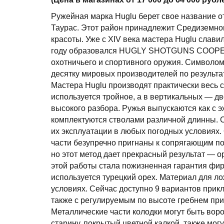
Ружейная марка Huglu берет свое название о
Таурас. Этот район принадлежит Средиземно
красоты. Уже с XIV века мастера Huglu слав
году образовался HUGLY SHOTGUNS COOPERA
охотничьего и спортивного оружия. Символом
десятку мировых производителей по результа
Мастера Huglu производят практически весь 
используется тройное, а в вертикальных — д
высокого разбора. Ружья выпускаются как с э
комплектуются стволами различной длинны. 
их эксплуатации в любых погодных условиях.
части безупречно пригнаны к сопрягающим по
но этот метод дает прекрасный результат — 
этой работы стала пожизненная гарантия фир
используется турецкий орех. Материал для л
условиях. Сейчас доступно 9 вариантов прикл
также с регулируемым по высоте гребнем прик
Металлические части колодки могут быть во
старину, покрытый цветной калкой, также мо