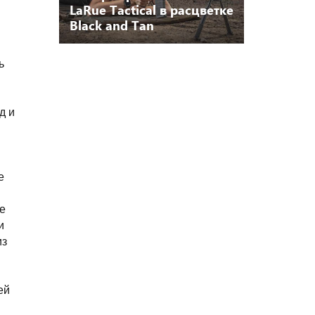
LaRue Tactical в расцветке
Black and Tan
ь
д и
е
де
и
из
ей