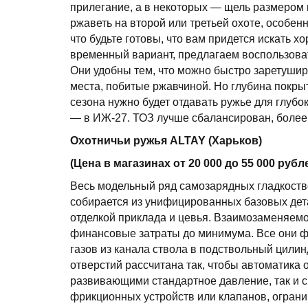
прилегание, а в некоторых — щель размером
ржаветь на второй или третьей охоте, особенн
что будьте готовы, что вам придется искать х
временный вариант, предлагаем воспользова
Они удобны тем, что можно быстро заретушир
места, побитые ржавчиной. Но глубина покрыт
сезона нужно будет отдавать ружье для глубо
— в ИЖ-27. ТОЗ лучше сбалансирован, более п
Охотничьи ружья ALTAY (Харьков)
(Цена в магазинах от 20 000 до 55 000 рубл
Весь модельный ряд самозарядных гладкост
собирается из унифицированных базовых дета
отделкой приклада и цевья. Взаимозаменяемо
финансовые затраты до минимума. Все они ф
газов из канала ствола в подствольный цилин
отверстий рассчитана так, чтобы автоматика 
развивающими стандартное давление, так и с
фрикционных устройств или клапанов, огран