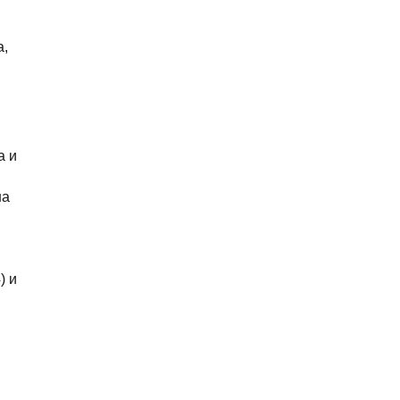
а,
a и
на
) и