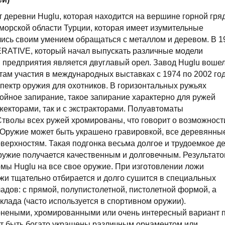
т деревни Huglu, которая находится на вершине горной гря
морской области Турции, которая имеет изумительные
ились своим умением обращаться с металлом и деревом. В 1
TIVE, который начал выпускать различные модели
 предприятия является двуглавый орел. Завод Huglu вошел
там участия в международных выставках с 1974 по 2002 год
спектр оружия для охотников. В горизонтальных ружьях
войное запирание, такое запирание характерно для ружей
жекторами, так и с экстракторами. Полуавтоматы
Стволы всех ружей хромированы, что говорит о возможност
 Оружие может быть украшено гравировкой, все деревянны
верхностям. Такая подгонка весьма долгое и трудоемкое де
оружие получается качественным и долговечным. Результат
мы Huglu на все свое оружие. При изготовлении ложи
ожи тщательно отбирается и долго сушится в специальных
адов: с прямой, полупистолетной, пистолетной формой, а
лада (часто используется в спортивном оружии).
ронеными, хромированными или очень интересный вариант 
гут быть богато украшены различным орнаментом или