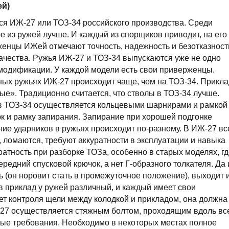
ей)
ся ИЖ-27 или ТОЗ-34 российского производства. Среди
е из ружей лучше. И каждый из спорщиков приводит, на его
енцы ИЖей отмечают точность, надежность и безотказност
ачества. Ружья ИЖ-27 и ТОЗ-34 выпускаются уже не одно
модификации. У каждой модели есть свои приверженцы.
нных ружьях ИЖ-27 происходит чаще, чем на ТОЗ-34. Прикла
ые». Традиционно считается, что стволы в ТОЗ-34 лучше.
 в ТОЗ-34 осуществляется кольцевыми шарнирами и рамкой
к и рамку запирания. Запирание при хорошей подгонке
ние ударников в ружьях происходит по-разному. В ИЖ-27 вс
, ломаются, требуют аккуратности в эксплуатации и навыка
ратность при разборке ТОЗа, особенно в старых моделях, г
редний спусковой крючок, а нет Г-образного толкателя. Да 
ь (он норовит стать в промежуточное положение), выходит 
 в приклад у ружей различный, и каждый имеет свои
ует контроля щели между колодкой и прикладом, она должна
Ж-27 осуществляется стяжным болтом, проходящим вдоль вс
рые требования. Необходимо в некоторых местах полное