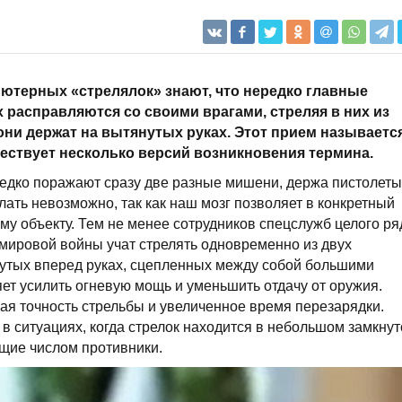
ютерных «стрелялок» знают, что нередко главные
 расправляются со своими врагами, стреляя в них из
ни держат на вытянутых руках. Этот прием называетс
ществует несколько версий возникновения термина.
редко поражают сразу две разные мишени, держа пистолеты
лать невозможно, так как наш мозг позволяет в конкретный
у объекту. Тем не менее сотрудников спецслужб целого ря
 мировой войны учат стрелять одновременно из двух
нутых вперед руках, сцепленных между собой большими
ет усилить огневую мощь и уменьшить отдачу от оружия.
кая точность стрельбы и увеличенное время перезарядки.
в ситуациях, когда стрелок находится в небольшом замкну
щие числом противники.