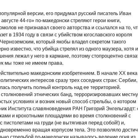
популярной версии, его придумал русский писатель Иван
августе 44-го» по-македонски стреляют герои книги,
омолов не признавал своего авторства и ссылался на то, ч
зет в 1934 году в связи с убийством югославского короля
Черноземским, который якобы владел секретом такого
но известно, что убийца стрелял из одного маузера, хотя и
шения лежал у него в кармане, поэтому стопроцентно связа
рук мы тоже не имеем права.
ействительно македонским изобретением. В начале ХХ века
олитических интересов сразу трех соседних стран: Сербии,
лась получить полный контроль над ее территорией.
 столкновений этнических банд, терроризировавших местн
остых условиях и возник новый способ стрельбы, о котором
ник Института славяноведения РАН Григорий Энгельгардт: 
чками и крохотными площадями во время столкновений с
 пистолетами на груди (не вытягивая перед собой!) и,
одновременно вращая корпусом тела. Это позволяло достич
льно стрельбой по-македонски называлось ведение огня из