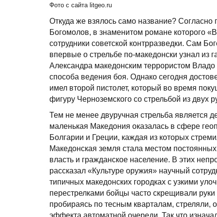
Фото с сайта litgeo.ru
Откуда же взялось само название? Согласно 
Богомолов, в знаменитом романе которого «В 
сотрудники советской контрразведки. Сам Бог
впервые о стрельбе по-македонски узнал из га
Александра македонским террористом Владо 
способа ведения боя. Однако сегодня достовер
имел второй пистолет, который во время поку
фигуру Черноземского со стрельбой из двух 
Тем не менее двуручная стрельба является д
маленькая Македония оказалась в сфере геоп
Болгарии и Греции, каждая из которых стреми
Македонская земля стала местом постоянных
власть и гражданское население. В этих непр
рассказал «Культуре оружия» научный сотруд
типичных македонских городках с узкими уло
перестрелками бойцы часто скрещивали руки с
пробираясь по тесным кварталам, стреляли, 
эффекта автоматной очереди. Так что изнача