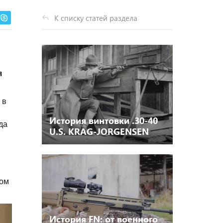
К списку статей раздела
я
 в
История винтовки .30-40
да
U.S. KRAG-JORGENSEN
том
История FN: от военного