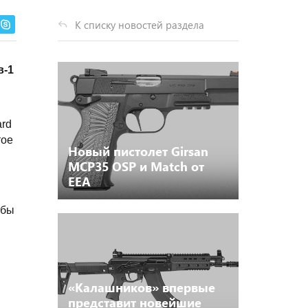
К списку новостей раздела
в-1
ard
тое
Новый пистолет Girsan
MCP35 OSP и Match от
ЕЕА
обы
«Калашников» впервые
представит новейшие