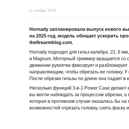
6 ноября 2024
Hornady запланировала выпуск нового выс
на 2025 год, модель обещает ускорить пр
thefirearmblog.com.
Hornady подходит для гильз калибра .22, 6 мм, 
и Magnum. Моторный триммер вращается со ск
движение рукоятки фиксирует и разблокирует л
направляющим, чтобы обрезать ее головку. У 
После обрезки гильзы по длине она падает в
Несколько функций 3-в-1 Power Case делают 
вы могли наблюдать за процессом обрезки, а 
которая в противном случае оказалась бы на 
возможностей отрезать головку, снять фаску и