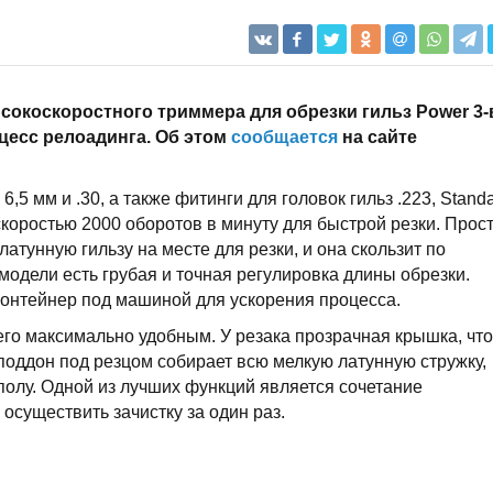
окоскоростного триммера для обрезки гильз Power 3-
оцесс релоадинга. Об этом
сообщается
на сайте
6,5 мм и .30, а также фитинги для головок гильз .223, Stand
оростью 2000 оборотов в минуту для быстрой резки. Прос
атунную гильзу на месте для резки, и она скользит по
модели есть грубая и точная регулировка длины обрезки.
 контейнер под машиной для ускорения процесса.
его максимально удобным. У резака прозрачная крышка, чт
поддон под резцом собирает всю мелкую латунную стружку,
полу. Одной из лучших функций является сочетание
 осуществить зачистку за один раз.