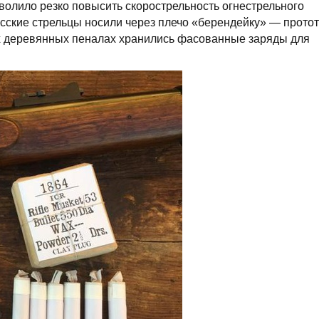
волило резко повысить скорострельность огнестрельного
русские стрельцы носили через плечо «берендейку» — прото
х деревянных пеналах хранились фасованные заряды для