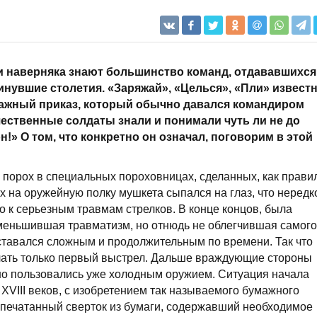
и наверняка знают большинство команд, отдававшихся
инувшие столетия. «Заряжай», «Целься», «Пли» извест
важный приказ, который обычно давался командиром
ественные солдаты знали и понимали чуть ли не до
он!» О том, что конкретно он означал, поговорим в этой
 порох в специальных пороховницах, сделанных, как прави
х на оружейную полку мушкета сыпался на глаз, что нередк
о к серьезным травмам стрелков. В конце концов, была
уменьшившая травматизм, но отнюдь не облегчившая самого
ставался сложным и продолжительным по времени. Так что
лать только первый выстрел. Дальше враждующие стороны
но пользовались уже холодным оружием. Ситуация начала
XVIII веков, с изобретением так называемого бумажного
апечатанный сверток из бумаги, содержавший необходимое