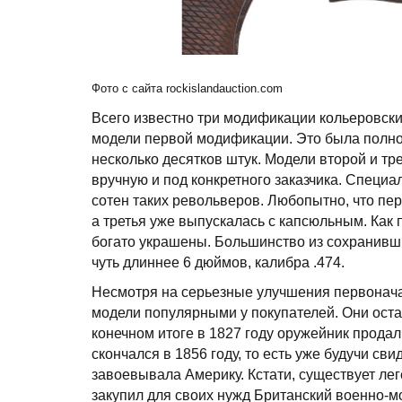
Фото с сайта rockislandauction.com
Всего известно три модификации кольеровск
модели первой модификации. Это была полнос
несколько десятков штук. Модели второй и тр
вручную и под конкретного заказчика. Специа
сотен таких револьверов. Любопытно, что п
а третья уже выпускалась с капсюльным. Как
богато украшены. Большинство из сохранивш
чуть длиннее 6 дюймов, калибра .474.
Несмотря на серьезные улучшения первоначал
модели популярными у покупателей. Они ост
конечном итоге в 1827 году оружейник продал
скончался в 1856 году, то есть уже будучи св
завоевывала Америку. Кстати, существует лег
закупил для своих нужд Британский военно-мо