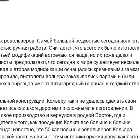
их револьверов. Самой большой редкостью сегодня являют
тью ручная работа. Считается, что всего их было изготовл
етьей модификаций встречаются чаще, но их тоже делали
листы предполагают, что сегодня в мире существует нескол
ервая и вторая модификации оснащались кремневыми замка
 правило, пистолеты Кольера заказывались парами и были
ихся образцов имеют пятизарядный барабан и гладкий ств
ьной конструкции, Кольеру так и не удалось сделать свои
авались слишком дорогими и сложными в изготовлении. В
 свое производство и вернулся в родной Бостон, где и
идетелем того, как продукция Кольта все больше и больше
енда: известно, что 50 капсюльных револьверов Кольера
рской флот. В связи с этим историки оружия допускают, что