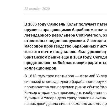
22 октября 2020
В 1836 году Самюэль Кольт получает пат
оружия с вращающимся барабаном и начи
легендарного револьвера
Colt
Paterson
, 
стрелковых видов вооружения. И сегодня 
массовое производство барабанных пистол
кого это почти получилось, был урожене
британском рынке еще в 1819 году. Сего
представляют собой настоящие раритеты
коллекционеров.
В 1818 году трое партнеров — Артемий Уиле
системой многозарядного барабанного оружи
производства они поделили рынки сбыта: Уил
Кольер отправился производить изобретенное
Кулиджа и Уилера дела сразу пошли не очень
наших дней дошло лишь несколько экземпляро