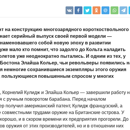
ент на конструкцию многозарядного короткоствольного
нает серийный выпуск своей первой модели —
ознаменовавшего собой новую эпоху в развитии
уже мало кто помнит, что задолго до Кольта наладить
етов уже неоднократно пытались. И одним из тех, у
ц Бостона Элайша Кольер, чьи револьверы появились н
дня немногие сохранившиеся экземпляры этого оружия
, пользующиеся повышенным спросом у многих
р, Корнелий Кулидж и Элайша Кольер — завершили работу 
я с ручным поворотом барабана. Перед началом
ер получил американский патент, Кулидж французский, а
 совместными трудами оружие на Британские острова. У
 хорошо, и в скором времени их предприятия прогорели. До
в оружия от этих производителей, но и в отношении них