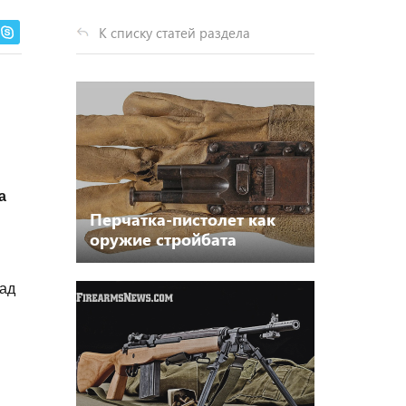
К списку статей раздела
а
Перчатка-пистолет как
оружие стройбата
над