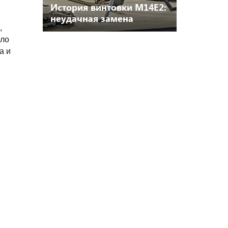
История винтовки M14E2:
неудачная замена
,
ило
а и