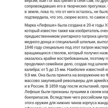
версий, Ван Гог выстрелил в себя сам, по др
сопровождавших его в творческих прогулках.
в земле, пока то, что от него осталось, не 
подтвердила, что это, скорее всего, то самое
Марка «Лефоше» была создана в 20-е годы 
который известен также как изобретатель оч
предшественником унитарного патрона центра
медного донца и специальной шпильки, выпол
1846 году специально под этот патрон масте
вращающихся стволов, который получил назв
оказалось крайне востребованным, поэтому п
продолжил семейное дело, создав под шпиле
калибра: от 5 до 15 мм. Наиболее известной 
9,9 мм. Она была принята на вооружение во Ф
массово закупившей револьверы для армейск
и в России. В 1859 году после испытаний, п
Лефоше были признаны лучшими в своем клас
боеприпасов. Вследствие чего российским п
этого оружия для нижних чинов корпуса жанд