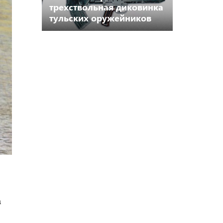
трехствольная диковинка
тульских оружейников
а