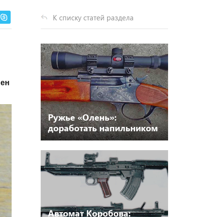
К списку статей раздела
нен
Ружье «Олень»:
доработать напильником
Автомат Коробова: