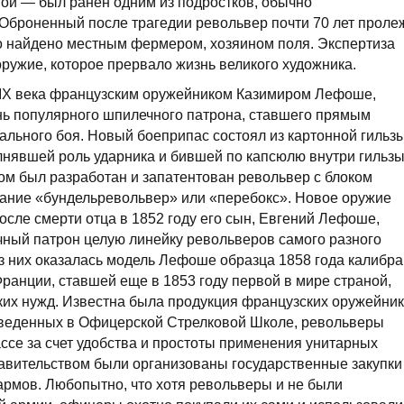
угой — был ранен одним из подростков, обычно
 Оброненный после трагедии револьвер почти 70 лет проле
было найдено местным фермером, хозяином поля. Экспертиза
 оружие, которое прервало жизнь великого художника.
XIX века французским оружейником Казимиром Лефоше,
ень популярного шпилечного патрона, ставшего прямым
льного боя. Новый боеприпас состоял из картонной гильзы
нявшей роль ударника и бившей по капсюлю внутри гильзы
ром был разработан и запатентован револьвер с блоком
ание «бундельревольвер» или «перебокс». Новое оружие
осле смерти отца в 1852 году его сын, Евгений Лефоше,
чный патрон целую линейку револьверов самого разного
из них оказалась модель Лефоше образца 1858 года калибра
ранции, ставшей еще в 1853 году первой в мире страной,
их нужд. Известна была продукция французских оружейни
роведенных в Офицерской Стрелковой Школе, револьверы
се за счет удобства и простоты применения унитарных
равительством были организованы государственные закупки
армов. Любопытно, что хотя револьверы и не были