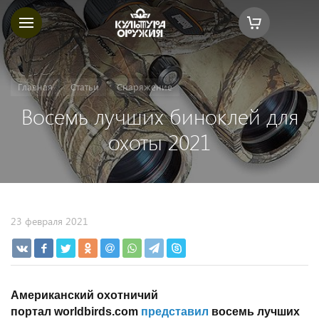
Главная
Статьи
Снаряжение
Восемь лучших биноклей для
охоты 2021
23 февраля 2021
Американский охотничий
портал
worldbirds
.
com
представил
восемь лучших